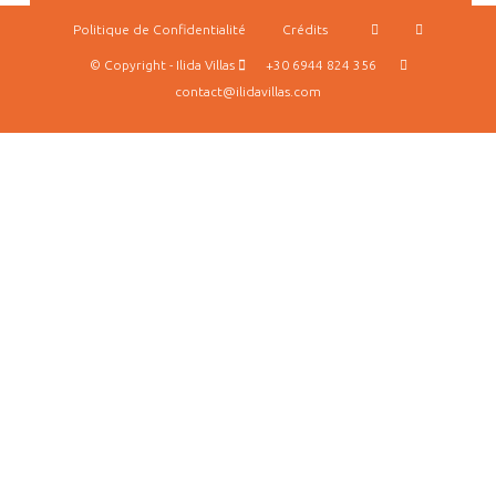
Politique de Confidentialité
Crédits
© Copyright - Ilida Villas
+30 6944 824 356
contact@ilidavillas.com