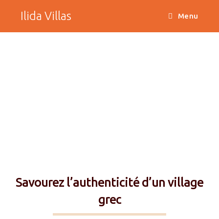
Ilida Villas
Menu
Ilida Villa Ena
2
80 m
sur 2 niveaux, 2 chambres, 1 salle de bain
Confortable jusqu’à 6 personnes
Savourez l’authenticité d’un village
grec